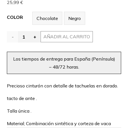
25,99
€
COLOR
Chocolate
Negro
Cinturón
AÑADIR AL CARRITO
Alternative:
tachuela
Los tiempos de entrega para España (Península)
en 2
– 48/72 horas.
colores
cantidad
Precioso cinturón con detalle de tachuelas en dorado.
tacto de ante .
Talla única .
Material; Combinación sintética y corteza de vaca